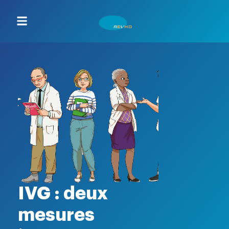
IVG : deux
mesures