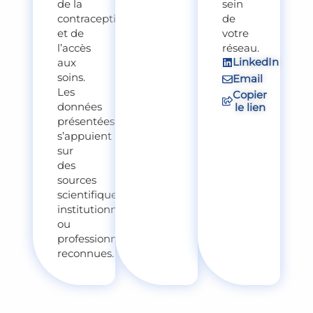
de la
sein
contraception
de
et de
votre
l’accès
réseau.
LinkedIn
aux
soins.
Email
Les
Copier
données
le lien
présentées
s’appuient
sur
des
sources
scientifiques,
institutionnelles
ou
professionnelles
reconnues.