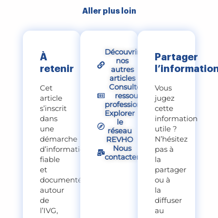
Aller plus loin
Découvrir
À
Partager
nos
retenir
l’informatio
autres
articles
Consulter nos
Cet
Vous
ressources
article
jugez
professionnelles
s’inscrit
cette
Explorer
dans
information
le
une
utile ?
réseau
démarche
N’hésitez
REVHO
Nous
d’information
pas à
contacter
fiable
la
et
partager
documentée
ou à
autour
la
de
diffuser
l’IVG,
au