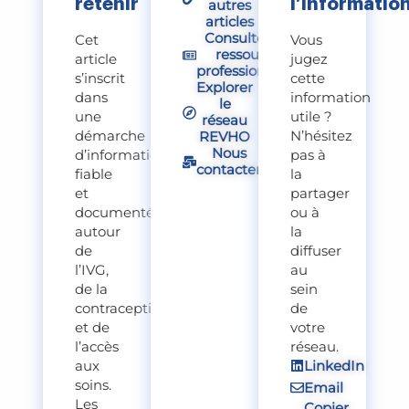
retenir
l’informatio
autres
articles
Consulter nos
Cet
Vous
ressources
article
jugez
professionnelles
s’inscrit
cette
Explorer
dans
information
le
une
utile ?
réseau
démarche
N’hésitez
REVHO
Nous
d’information
pas à
contacter
fiable
la
et
partager
documentée
ou à
autour
la
de
diffuser
l’IVG,
au
de la
sein
contraception
de
et de
votre
l’accès
réseau.
LinkedIn
aux
soins.
Email
Les
Copier