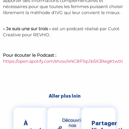
apporter des informations complémentaires et
nécessaires pour que toutes les femmes puissent choisir
librement la méthode d’IVG qui leur convient le mieux.
«
Je suis une sur trois
» est un podcast réalisé par Culot
Creative pour REVHO.
Pour écouter le Podcast :
https://open.spotify.com/show/4NC8P1IpJb5X3RegKtwtti
Aller plus loin
Découvrir
À
Partager
nos