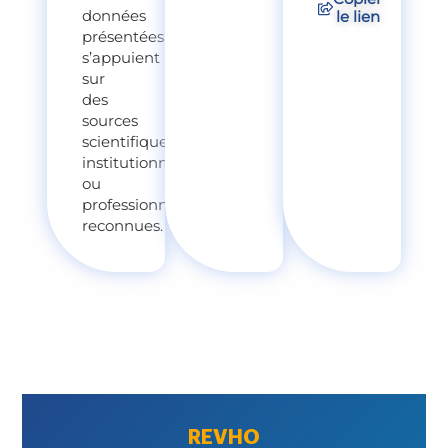
données
le lien
présentées
s’appuient
sur
des
sources
scientifiques,
institutionnelles
ou
professionnelles
reconnues.
REVHO