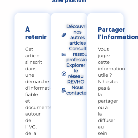
Aller plus loin
Découvrir
À
Partager
nos
retenir
l’informatio
autres
articles
Consulter nos
Cet
Vous
ressources
article
jugez
professionnelles
s’inscrit
cette
Explorer
dans
information
le
une
utile ?
réseau
démarche
N’hésitez
REVHO
Nous
d’information
pas à
contacter
fiable
la
et
partager
documentée
ou à
autour
la
de
diffuser
l’IVG,
au
de la
sein