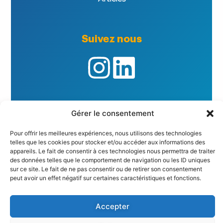
Suivez nous
Gérer le consentement
Informations importantes
Pour offrir les meilleures expériences, nous utilisons des technologies
Politique de Confidentialité
telles que les cookies pour stocker et/ou accéder aux informations des
Mentions Légales
appareils. Le fait de consentir à ces technologies nous permettra de traiter
Formulaire de réclamation
des données telles que le comportement de navigation ou les ID uniques
Politique de cookies (UE)
sur ce site. Le fait de ne pas consentir ou de retirer son consentement
peut avoir un effet négatif sur certaines caractéristiques et fonctions.
© 2026 REVHO – Tous droits réservés.
Conception, développement et maintenance
Accepter
:
Phoenix Digital Development
.