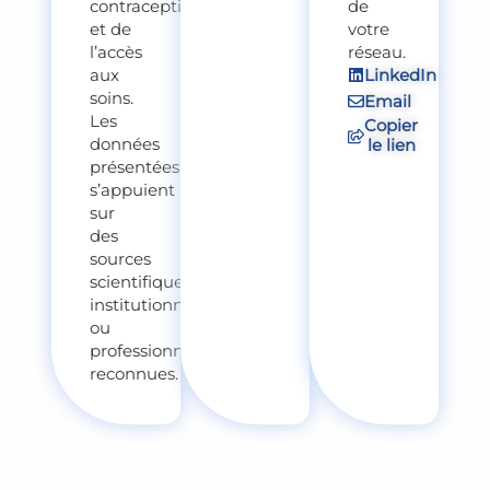
contraception
de
et de
votre
l’accès
réseau.
LinkedIn
aux
soins.
Email
Les
Copier
données
le lien
présentées
s’appuient
sur
des
sources
scientifiques,
institutionnelles
ou
professionnelles
reconnues.